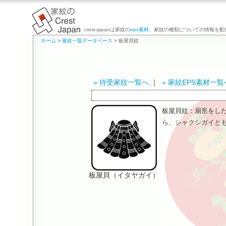
crest-japanは家紋の
eps素材
、家紋の種類についての情報を配
ホーム
>
家紋一覧データベース
> 板屋貝紋
» 待受家紋一覧へ
｜
» 家紋EPS素材一覧
板屋貝紋：扇形をし
ら、シャクシガイと
板屋貝（イタヤガイ）