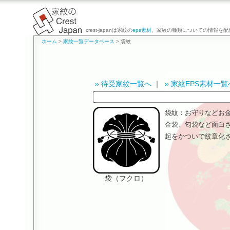
crest-japanは家紋の
eps素材
、家紋の種類についての情報を配
ホーム
>
家紋一覧データベース
> 袋紋
» 待受家紋一覧へ
｜
» 家紋EPS素材一覧
袋紋：お守りなどお
金袋、匂袋など面白
起をかついで紋章化
袋（フクロ）