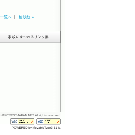
一覧へ
|
輪鼓紋 »
T©CREST-JAPAN.NET All rights reserved.
POWERED by MovableType3.31-ja