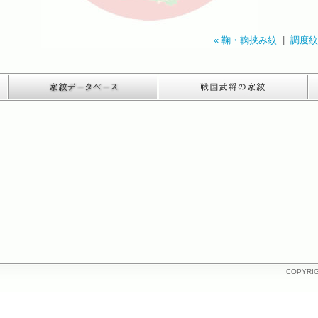
« 鞠・鞠挟み紋
|
調度紋
COPYRIGH