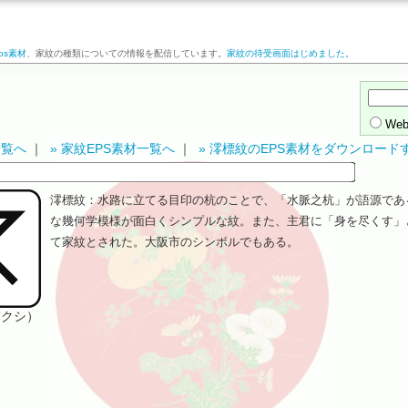
ps素材
、家紋の種類についての情報を配信しています。
家紋の待受画面はじめました。
We
一覧へ
｜
» 家紋EPS素材一覧へ
｜
» 澪標紋のEPS素材をダウンロード
澪標紋：水路に立てる目印の杭のことで、「水脈之杭」が語源であ
な幾何学模様が面白くシンプルな紋。また、主君に「身を尽くす」
て家紋とされた。大阪市のシンボルでもある。
ツクシ）