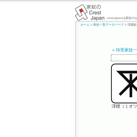
crest-japanは家紋の
e
ホーム
>
家紋一覧データベース
> 澪標紋
» 待受家紋
澪標（ミオ