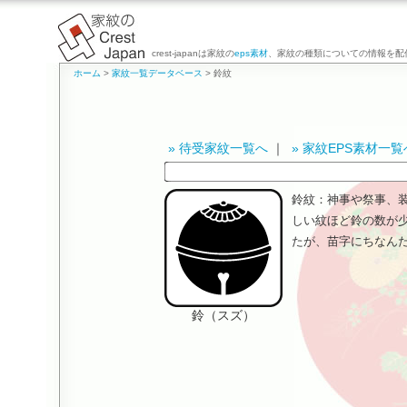
crest-japanは家紋の
eps素材
、家紋の種類についての情報を配
ホーム
>
家紋一覧データベース
> 鈴紋
» 待受家紋一覧へ
｜
» 家紋EPS素材一覧
鈴紋：神事や祭事、
しい紋ほど鈴の数が
たが、苗字にちなん
鈴（スズ）