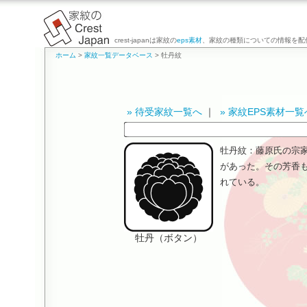
crest-japanは家紋の
eps素材
、家紋の種類についての情報を配
ホーム
>
家紋一覧データベース
> 牡丹紋
» 待受家紋一覧へ
｜
» 家紋EPS素材一覧
牡丹紋：藤原氏の宗
があった。その芳香
れている。
牡丹（ボタン）