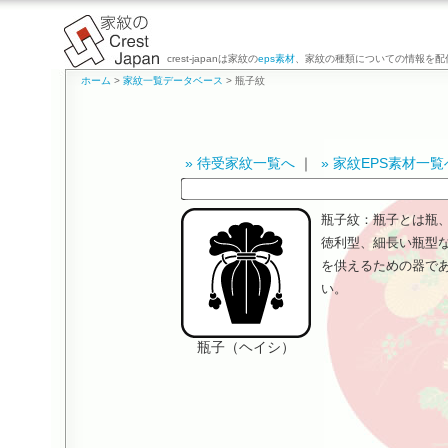
crest-japanは家紋の
eps素材
、家紋の種類についての情報を配
ホーム
>
家紋一覧データベース
> 瓶子紋
» 待受家紋一覧へ
｜
» 家紋EPS素材一覧
瓶子紋：瓶子とは瓶
徳利型、細長い瓶型
を供えるための器で
い。
瓶子（ヘイシ）