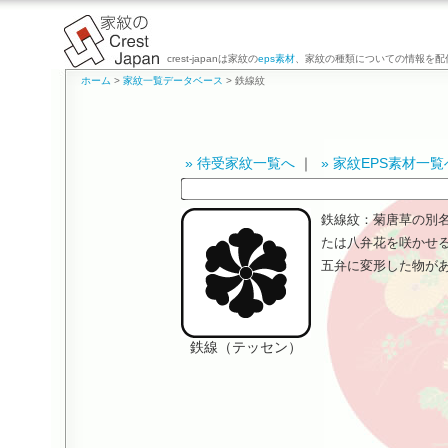
crest-japanは家紋の
eps素材
、家紋の種類についての情報を配
ホーム
>
家紋一覧データベース
> 鉄線紋
» 待受家紋一覧へ
｜
» 家紋EPS素材一覧
鉄線紋：菊唐草の別
たは八弁花を咲かせ
五弁に変形した物が
鉄線（テッセン）